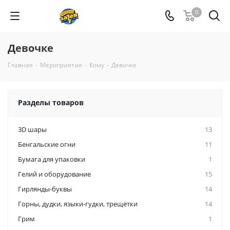
0
Девочке
Главная
-
Мероприятия
-
Кому
-
Девочке
Разделы товаров
3D шары
13
Бенгальские огни
11
Бумага для упаковки
1
Гелий и оборудование
15
Гирлянды-буквы
14
Горны, дудки, языки-гудки, трещётки
14
Грим
1