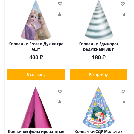
Колпачки Frozen Дух ветра
Колпачки Единорог
6шт
радужный 8шт
400
₽
180
₽
В корзину
В корзину
Колпачки фольгированные
Колпачки СДР Мальчик