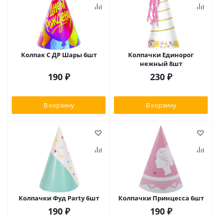
Колпак С ДР Шары 6шт
Колпачки Единорог
нежный 8шт
190
₽
230
₽
В корзину
В корзину
Колпачки Фуд Party 6шт
Колпачки Принцесса 6шт
190
₽
190
₽