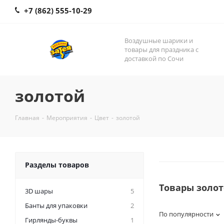
+7 (862) 555-10-29
Воздушные шарики и
товары для праздника с
доставкой по Сочи
золотой
Главная
-
Мероприятия
-
Цвет
-
золотой
Разделы товаров
Товары золо
3D шары
5
Банты для упаковки
2
По популярности
Гирлянды-буквы
1