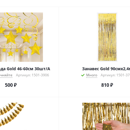
да Gold 46-60см 30шт/A
Занавес Gold 90смх2,4
очняйте
Артикул: 1501-3906
Много
Артикул: 1501-3
500
₽
810
₽