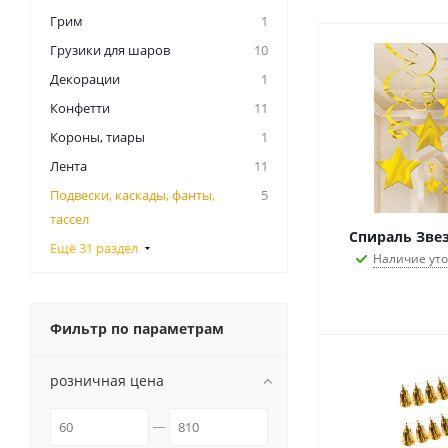
Грим
1
Грузики для шаров
10
Декорации
1
Конфетти
11
Короны, тиары
1
Лента
11
Подвески, каскады, фанты,
5
тассел
Спираль Звез
Ещё 31 раздел
Наличие ут
Фильтр по параметрам
розничная цена