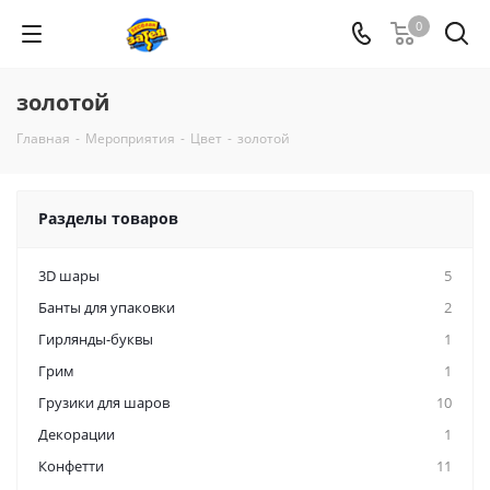
0
золотой
Главная
-
Мероприятия
-
Цвет
-
золотой
Разделы товаров
3D шары
5
Банты для упаковки
2
Гирлянды-буквы
1
Грим
1
Грузики для шаров
10
Декорации
1
Конфетти
11