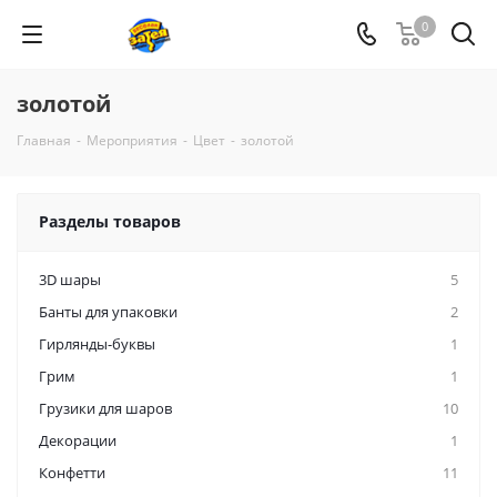
0
золотой
Главная
-
Мероприятия
-
Цвет
-
золотой
Разделы товаров
3D шары
5
Банты для упаковки
2
Гирлянды-буквы
1
Грим
1
Грузики для шаров
10
Декорации
1
Конфетти
11