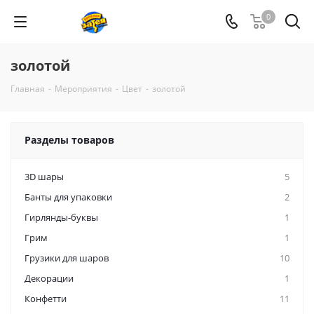
0
золотой
Главная
-
Мероприятия
-
Цвет
-
золотой
Разделы товаров
3D шары
5
Банты для упаковки
2
Гирлянды-буквы
1
Грим
1
Грузики для шаров
10
Декорации
1
Конфетти
11