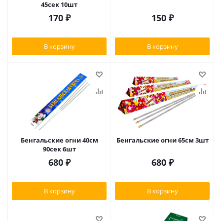
45сек 10шт
170
₽
150
₽
В корзину
В корзину
Бенгальские огни 40см
Бенгальские огни 65см 3шт
90сек 6шт
680
₽
680
₽
В корзину
В корзину