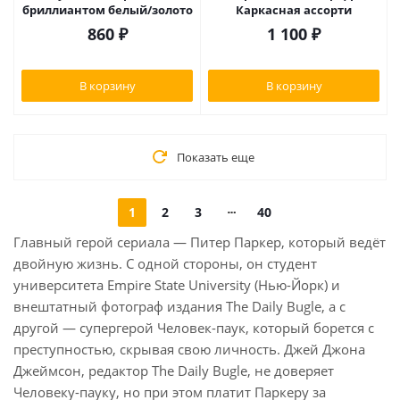
бриллиантом белый/золото
Каркасная ассорти
860
₽
1 100
₽
В корзину
В корзину
Показать еще
1
2
3
40
Главный герой сериала — Питер Паркер, который ведёт
двойную жизнь. С одной стороны, он студент
университета Empire State University (Нью-Йорк) и
внештатный фотограф издания The Daily Bugle, а с
другой — супергерой Человек-паук, который борется с
преступностью, скрывая свою личность. Джей Джона
Джеймсон, редактор The Daily Bugle, не доверяет
Человеку-пауку, но при этом платит Паркеру за