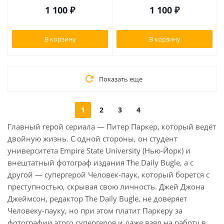
1 100
₽
1 100
₽
В корзину
В корзину
Показать еще
1
2
3
4
Главный герой сериала — Питер Паркер, который ведёт
двойную жизнь. С одной стороны, он студент
университета Empire State University (Нью-Йорк) и
внештатный фотограф издания The Daily Bugle, а с
другой — супергерой Человек-паук, который борется с
преступностью, скрывая свою личность. Джей Джона
Джеймсон, редактор The Daily Bugle, не доверяет
Человеку-пауку, но при этом платит Паркеру за
фотографии этого супергероя и даже взял на работу в