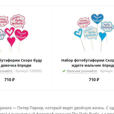
бутафории Скоро буду
Набор фотобутафории Скор
 девочка 6предм
ждите мальчик 6пре
очняйте
Артикул: 1350582
Наличие уточняйте
Артикул:
710
₽
710
₽
риала — Питер Паркер, который ведёт двойную жизнь. С одн
Йорк) и внештатный фотограф издания The Daily Bugle, а с др