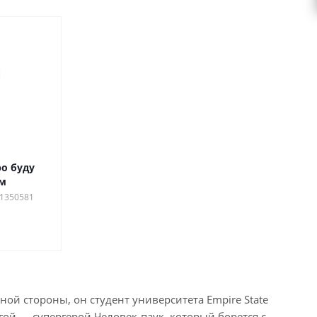
о буду
дм
 1350581
ой стороны, он студент университета Empire State
угой — супергерой Человек-паук, который борется с