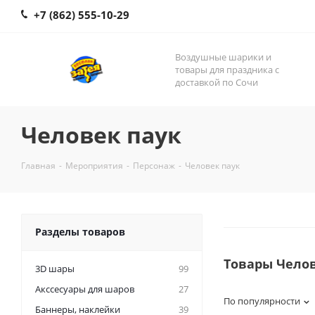
+7 (862) 555-10-29
Воздушные шарики и
товары для праздника с
доставкой по Сочи
Человек паук
Главная
-
Мероприятия
-
Персонаж
-
Человек паук
Разделы товаров
Товары Челов
3D шары
99
Акссесуары для шаров
27
По популярности
Баннеры, наклейки
39