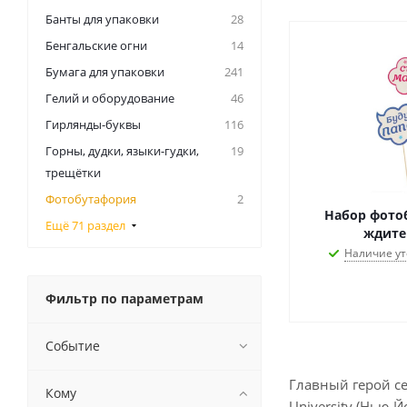
Банты для упаковки
28
Бенгальские огни
14
Бумага для упаковки
241
Гелий и оборудование
46
Гирлянды-буквы
116
Горны, дудки, языки-гудки,
19
трещётки
Фотобутафория
2
Набор фото
Ещё 71 раздел
ждите
Наличие ут
Фильтр по параметрам
Событие
Главный герой се
Кому
University (Нью-