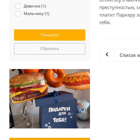
Девочке (
1
)
преступностью, с
Мальчику (
1
)
платит Паркеру з
себя.
Сбросить
Список 