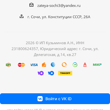
zateya-sochi3@yandex.ru
г. Сочи, ул. Конституции СССР, 26А
2026 © ИП Кузьминов А.Н., ИНН
231800624357, Юридический адрес: г. Сочи, ул.
Делегатская, д.14, кв.27
Войти с VK ID
или войти через VK ID с использованием данных из сервиса